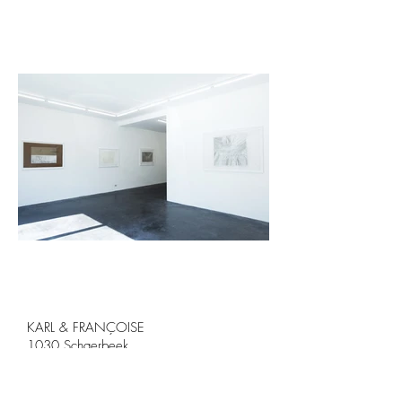
KARL & FRANÇOISE

1030 Schaerbeek

Architecte Interieur: Xavier Delory